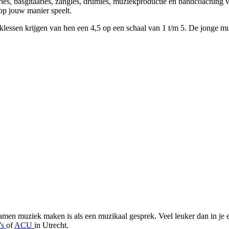
arles, basgitaarles, zangles, drumles, muziekproductie en bandcoaching v
 op jouw manier speelt.
lessen krijgen van hen een 4,5 op een schaal van 1 t/m 5. De jonge muzi
Samen muziek maken is als een muzikaal gesprek. Veel leuker dan in je 
’s
of
ACU
in Utrecht.