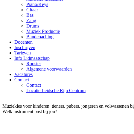
Piano/Keys
Gitaar
Bas
Zang
Drums
Muziek Productie
Bandcoaching
Docenten
Inschrijven
Tarieven
Info Lidmaatschap
Rooster
Algemene voorwaarden
Vacatures
Contact
Contact
Locatie Leidsche Rijn Centrum
Muziekles voor kinderen, tieners, pubers, jongeren en volwassenen b
Welk instrument past bij jou?