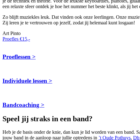
je de techniek en theorie. Voor de leukste keyboardles, pianoles, gita
een relaxte sfeer ontdek je hoe het nummer het beste klinkt, als jij het
Zo blijft muziekles leuk. Dat vinden ook onze leerlingen. Onze muziek
Zij leren je te vertrouwen op jezelf, zodat jij helemaal kunt losgaan!
Art Pinto
Proefles €15,-
Proeflessen >
Individuele lessen >
Bandcoaching >
Speel jij straks in een band?
Heb je de basis onder de knie, dan kun je lid worden van een band. 
jouw band in de aanloop naar jullie optredens in
’t Oude Pothuys
,
Db