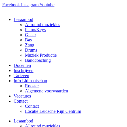
Facebook
Instagram
Youtube
Lesaanbod
Allround muziekles
Piano/Keys
Gitaar
Bas
Zang
Drums
Muziek Productie
Bandcoaching
Docenten
Inschrijven
Tarieven
Info Lidmaatschap
Rooster
Algemene voorwaarden
Vacatures
Contact
Contact
Locatie Leidsche Rijn Centrum
Lesaanbod
Allround muziekles