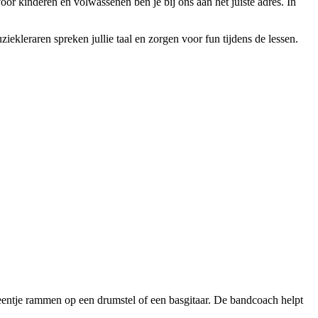
oor kinderen en volwassenen ben je bij ons aan het juiste adres. In
ekleraren spreken jullie taal en zorgen voor fun tijdens de lessen.
eentje rammen op een drumstel of een basgitaar. De bandcoach helpt